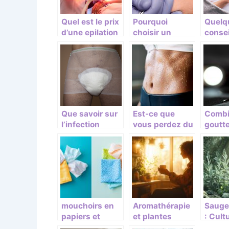
Quel est le prix
Pourquoi
Quelq
d’une epilation
choisir un
consei
definitive laser,
fournisseur
garant
IPL ou
d’osteotomes
propre
electrolyse ?
dentaires ?
etre e
que se
Que savoir sur
Est-ce que
Combi
l’infection
vous perdez du
goutt
urinaire?
poids lorsque
pour a
vous transpirez
le som
?
mouchoirs en
Aromathérapie
Sauge
papiers et
et plantes
: Cult
mouchoirs en
médicinales :
cerem