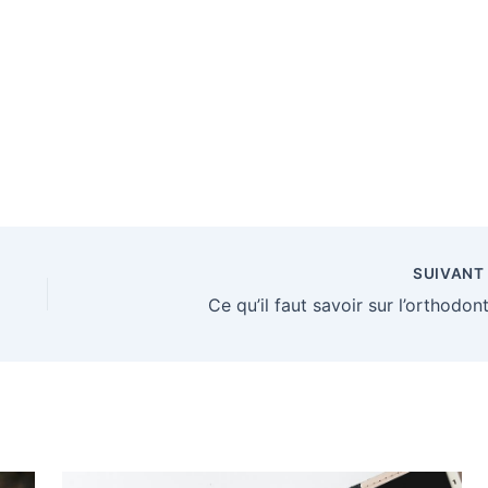
ation
votre
doctorat en
ionnelle
téléassistance
médecine sans
seniors en
stress
2026
SUIVAN
Ce qu’il faut savoir sur l’orthodont