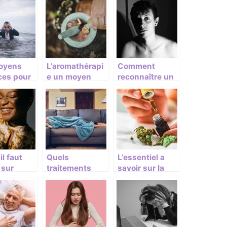
oyens
L’aromathérapi
Comment
ces pour
e un moyen
reconnaître un
 d’une
efficace pour
état dépressif?
ssion
bien dormir
il faut
Quels
L’essentiel a
 sur
traitements
savoir sur la
odontie
privilegier pour
consommation
soigner la
du CBD
mycose de la
langue ?