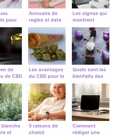
ues
Annuaire de
Les signes qui
ls pour
regles et date
montrent
ir son
d’ovulation
qu’une
 bien-
pour concevoir
personne est
n tant
en situation de
nior
burn-out
en de
Les avantages
Quels sont les
es de CBD
du CBD pour le
bienfaits des
meliorer
sommeil
pierres
meil ?
naturelles sur
la confiance ?
 blanche
5 raisons de
Comment
ure et
choisir
rédiger une
onie de
Libr’Alerte pour
thèse de