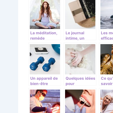
La méditation,
Le journal
Les m
remède
intime, un
effica
efficace contre
moyen de
sortir
l’anxiété
libérer toutes
dépre
ses émotions
négatives
Un appareil de
Quelques idées
Ce qu’
bien-être
pour
savoir
encore peu
entreprendre
l’orth
connu du
dans le secteur
public
du bien-être