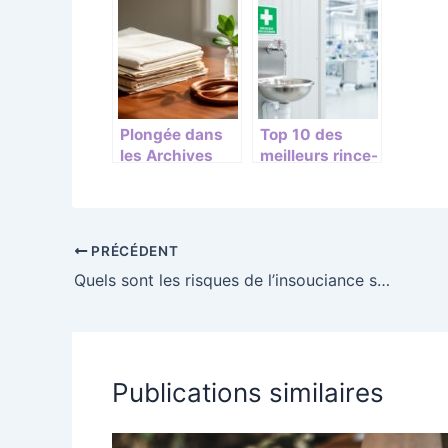
tissu :
vaincre Le
fumig
différences et
Reflux-Gastro-
tradit
utilité
Œsophagien
(ou RGO)
naturellement
Plongée dans
Top 10 des
les Archives
meilleurs rince-
des Sante :
œil
témoignages
professionnels
de guérisons
en 2026
miraculeuses
PRÉCÉDENT
d’hier et
Quels sont les risques de l’insouciance sur l’entretien du corps ?
d’aujourd’hui
Publications similaires