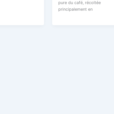
pure du café, récoltée
principalement en