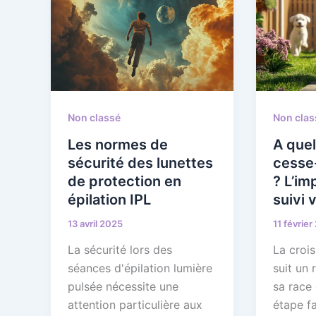
Non classé
Non clas
Les normes de
A quel
sécurité des lunettes
cesse-
de protection en
? L’im
épilation IPL
suivi 
13 avril 2025
11 février
La sécurité lors des
La croi
séances d'épilation lumière
suit un
pulsée nécessite une
sa race 
attention particulière aux
étape fa