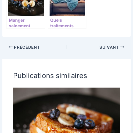
Manger
Quels
sainement
traitements
favorise la joie de
privilegier pour
vivre
soigner la
mycose de la
PRÉCÉDENT
SUIVANT
langue ?
Publications similaires